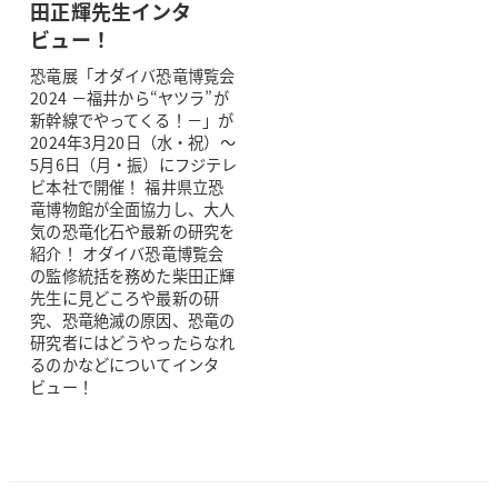
田正輝先生インタ
ビュー！
恐竜展「オダイバ恐竜博覧会
2024 －福井から“ヤツラ”が
新幹線でやってくる！－」が
2024年3月20日（水・祝）～
5月6日（月・振）にフジテレ
ビ本社で開催！ 福井県立恐
竜博物館が全面協力し、大人
気の恐竜化石や最新の研究を
紹介！ オダイバ恐竜博覧会
の監修統括を務めた柴田正輝
先生に見どころや最新の研
究、恐竜絶滅の原因、恐竜の
研究者にはどうやったらなれ
るのかなどについてインタ
ビュー！