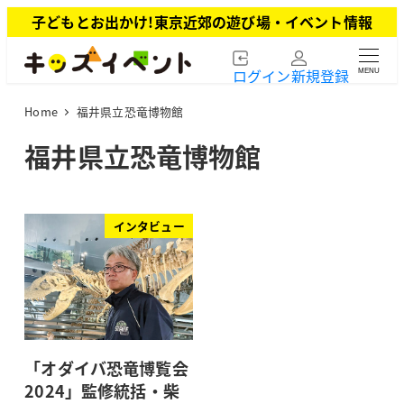
メ
子どもとお出かけ!東京近郊の遊び場・イベント情報
イ
ン
ログイン
新規登録
MENU
コ
ン
Home
福井県立恐竜博物館
テ
ン
福井県立恐竜博物館
ツ
へ
移
動
インタビュー
「オダイバ恐竜博覧会
2024」監修統括・柴