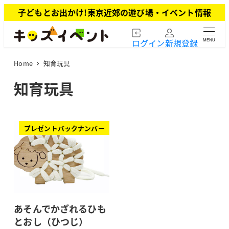
メ
子どもとお出かけ!東京近郊の遊び場・イベント情報
イ
ン
ログイン
新規登録
MENU
コ
ン
Home
知育玩具
テ
ン
知育玩具
ツ
へ
移
動
プレゼントバックナンバー
あそんでかざれるひも
とおし（ひつじ）