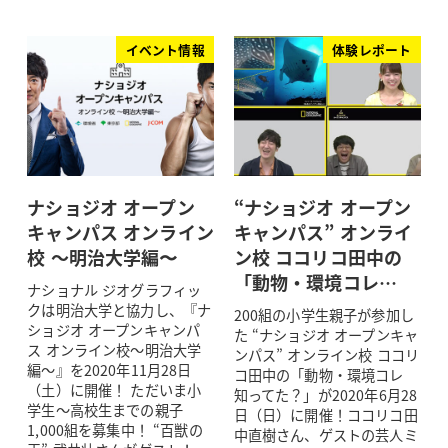
イベント情報
体験レポート
ナショジオ オープン
“ナショジオ オープン
キャンパス オンライン
キャンパス” オンライ
校 ～明治大学編〜
ン校 ココリコ田中の
「動物・環境コレ…
ナショナル ジオグラフィッ
クは明治大学と協力し、『ナ
200組の小学生親子が参加し
ショジオ オープンキャンパ
た “ナショジオ オープンキャ
ス オンライン校～明治大学
ンパス” オンライン校 ココリ
編～』を2020年11月28日
コ田中の「動物・環境コレ
（土）に開催！ ただいま小
知ってた？」が2020年6月28
学生～高校生までの親子
日（日）に開催！ココリコ田
1,000組を募集中！ “百獣の
中直樹さん、ゲストの芸人ミ