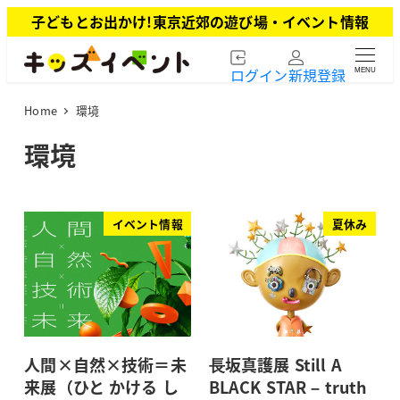
メ
子どもとお出かけ!東京近郊の遊び場・イベント情報
イ
ン
ログイン
新規登録
MENU
コ
ン
Home
環境
テ
ン
環境
ツ
へ
移
動
イベント情報
夏休み
人間×自然×技術＝未
⻑坂真護展 Still A
来展（ひと かける し
BLACK STAR – truth