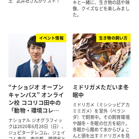
王” 武井壮さんがゲスト！
キと一緒に、生き物の話や映
像、クイズなどを楽しみまし
た。
イベント情報
生き物の飼い方
“ナショジオ オープン
ミドリガメただいま冬
キャンパス” オンライ
眠中
ン校 ココリコ田中の
ミドリガメ（ミシシッピアカ
「動物・環境コレ…
ミミガメ）を室外（ベラン
ダ）で飼育中。その飼育環境
ナショナル ジオグラフィッ
や越冬・冬眠の仕方を紹介。
クは2020年6月28日（日）、
冬眠から醒めて水からぴょこ
ジュピターテレコム、ジェイ
んと頭を出すミドリガメを見
コム東京、東京都、環境省と