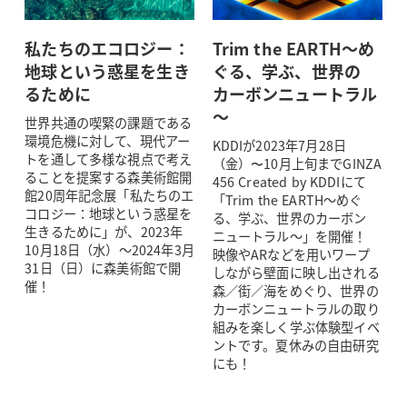
私たちのエコロジー：
Trim the EARTH～め
地球という惑星を生き
ぐる、学ぶ、世界の
るために
カーボンニュートラル
～
世界共通の喫緊の課題である
環境危機に対して、現代アー
KDDIが2023年7月28日
トを通して多様な視点で考え
（金）〜10月上旬までGINZA
ることを提案する森美術館開
456 Created by KDDIにて
館20周年記念展「私たちのエ
「Trim the EARTH～めぐ
コロジー：地球という惑星を
る、学ぶ、世界のカーボン
生きるために」が、2023年
ニュートラル～」を開催！
10月18日（水）～2024年3月
映像やARなどを用いワープ
31日（日）に森美術館で開
しながら壁面に映し出される
催！
森／街／海をめぐり、世界の
カーボンニュートラルの取り
組みを楽しく学ぶ体験型イベ
ントです。夏休みの自由研究
にも！