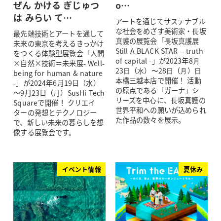
ぜん かける ぎじゅつ
o…
は みらい て…
アートを通じてサステナブル
な社会をめざす美術家・⻑坂
最先端技術とアートを通して
真護の展覧会「⻑坂真護展
未来の東京を考えるきっかけ
Still A BLACK STAR – truth
をつくる体験型展覧会「人間
of capital -」が2023年8⽉
×自然×技術＝未来展- Well-
23⽇（⽔）〜28⽇（⽉）⽇
being for human & nature
本橋三越本店で開催！ 活動
-」が2024年6月19日（水）
の原点である「ガーナ」シ
～9月23日（月）SusHi Tech
リーズを中⼼に、⻑坂真護の
Squareで開催！ クリエイ
世界平和への願いが込められ
ターの発想とテクノロジー
た作品の数々を展⽰。
で、新しい未来の暮らしを想
像する展覧会です。
イベント情報
夏休み