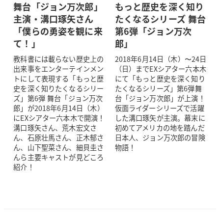
舞台「ジョン万次郎」
もっと歴史を深く知り
主演・溝口琢矢さん
たくなるシリーズ 舞台
「僕らの勇姿を観に来
第6弾「ジョン万次
て！」
郎」
教科書には載らない歴史上の
2018年6月14日（木）〜24日
出来事をエンターテインメン
（日）までEXシアター六本木
トにして表現する「もっと歴
にて「もっと歴史を深く知り
史を深く知りたくなるシリー
たくなるシリーズ」第6弾舞
ズ」第6弾 舞台「ジョン万次
台「ジョン万次郎」が上演！
郎」が2018年6月14日（木）
仮面ライダーシリーズで活躍
にEXシアター六本木で開演！
した溝口琢矢が主演。幕末に
溝口琢矢さん、荒木宏文さ
初めてアメリカの地を踏んだ
ん、石原壮馬さん、正木郁さ
日本人、ジョン万次郎の冒険
ん、山下聖菜さん、細貝圭さ
物語！
んら主要キャストが見どころ
紹介！