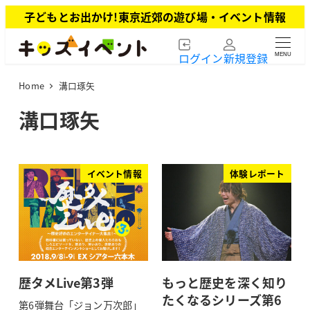
メ
子どもとお出かけ!東京近郊の遊び場・イベント情報
イ
ン
ログイン
新規登録
MENU
コ
ン
Home
溝口琢矢
テ
ン
溝口琢矢
ツ
へ
移
動
イベント情報
体験レポート
歴タメLive第3弾
もっと歴史を深く知り
たくなるシリーズ第6
第6弾舞台「ジョン万次郎」