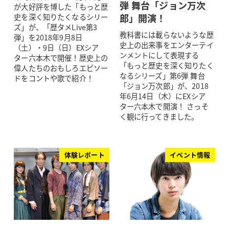
弾 舞台「ジョン万次
が大好評を博した「もっと歴
郎」開演！
史を深く知りたくなるシリー
ズ」が、「歴タメLive第3
教科書には載らないような歴
弾」を2018年9月8日
史上の出来事をエンターテイ
（土）・9日（日）EXシア
ンメントにして表現する
ター六本木で開催！歴史上の
「もっと歴史を深く知りたく
偉人たちのおもしろエピソー
なるシリーズ」第6弾 舞台
ドをコントや歌で紹介！
「ジョン万次郎」が、2018
年6月14日（木）にEXシア
ター六本木で開演！ さっそ
く観に行ってきました。
体験レポート
イベント情報