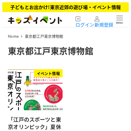
メ
子どもとお出かけ!東京近郊の遊び場・イベント情報
イ
ン
ログイン
新規登録
MENU
コ
ン
Home
東京都江戸東京博物館
テ
ン
東京都江戸東京博物館
ツ
へ
移
動
イベント情報
「江戸のスポーツと東
京オリンピック」夏休