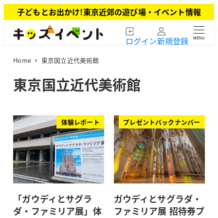
メ
子どもとお出かけ!東京近郊の遊び場・イベント情報
イ
ン
ログイン
新規登録
MENU
コ
ン
Home
東京国立近代美術館
テ
ン
東京国立近代美術館
ツ
へ
移
動
体験レポート
プレゼントバックナンバー
「ガウディとサグラ
ガウディとサグラダ・
ダ・ファミリア展」体
ファミリア展 招待券プ