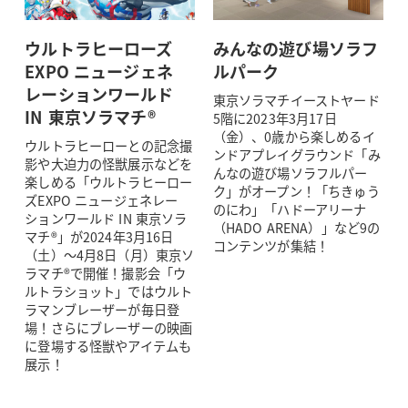
ウルトラヒーローズ
みんなの遊び場ソラフ
EXPO ニュージェネ
ルパーク
レーションワールド
東京ソラマチイーストヤード
IN 東京ソラマチ®
5階に2023年3月17日
（金）、0歳から楽しめるイ
ウルトラヒーローとの記念撮
ンドアプレイグラウンド「み
影や大迫力の怪獣展示などを
んなの遊び場ソラフルパー
楽しめる「ウルトラヒーロー
ク」がオープン！「ちきゅう
ズEXPO ニュージェネレー
のにわ」「ハドーアリーナ
ションワールド IN 東京ソラ
（HADO ARENA）」など9の
マチ®」が2024年3月16日
コンテンツが集結！
（土）～4月8日（月）東京ソ
ラマチ®で開催！撮影会「ウ
ルトラショット」ではウルト
ラマンブレーザーが毎日登
場！さらにブレーザーの映画
に登場する怪獣やアイテムも
展示！