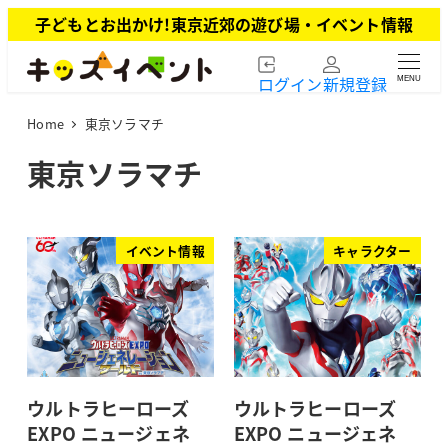
メ
子どもとお出かけ!東京近郊の遊び場・イベント情報
イ
ン
ログイン
新規登録
MENU
コ
ン
Home
東京ソラマチ
テ
ン
東京ソラマチ
ツ
へ
移
動
イベント情報
キャラクター
ウルトラヒーローズ
ウルトラヒーローズ
EXPO ニュージェネ
EXPO ニュージェネ