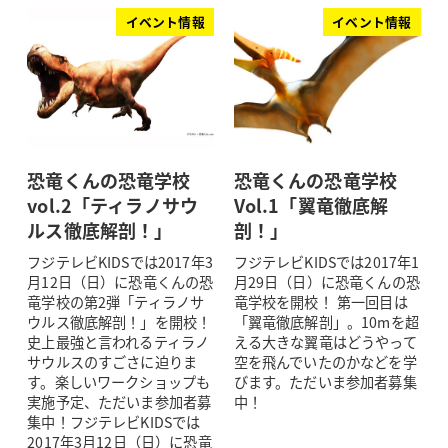
イベント情報
イベント情報
恐竜くんの恐竜学校
恐竜くんの恐竜学校
vol.2「ティラノサウ
Vol.1「翼竜徹底解
ルス徹底解剖！」
剖！」
フジテレビKIDSでは2017年3
フジテレビKIDSでは2017年1
月12日（日）に恐竜くんの恐
月29日（日）に恐竜くんの恐
竜学校の第2弾「ティラノサ
竜学校を開校！ 第一回目は
ウルス徹底解剖！」を開校！
「翼竜徹底解剖」。10mを超
史上最強と言われるティラノ
える大きな翼竜はどうやって
サウルスのすごさに迫りま
空を飛んでいたのかなどを学
す。楽しいワークショップも
びます。ただいま参加者募集
実施予定、ただいま参加者募
中！
集中！フジテレビKIDSでは
2017年3月12日（日）に恐竜