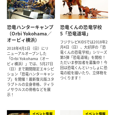
恐竜ハンターキャンプ
恐竜くんの恐竜学校
（Orbi Yokohama／
5「恐竜道場」
オービィ横浜）
フジテレビKIDSでは2018年2
月4日（日）、大好評の「恐
2018年4月1日（日）にリ
竜くんの恐竜学校」シリーズ
ニューアルオープンした
第5弾「恐竜道場」を開校！
「Orbi Yokohama（オー
ただいま参加者を募集中！今
ビィ横浜）」では、5月27日
回は恐竜くんといっしょに恐
（日）まで期間限定エキシビ
竜の絵を描いたり、立体物を
ション「恐竜ハンターキャン
つくります！
プ」を開催！最新復元版ユタ
ラプトルの全身骨格、ティラ
ノサウルスの骨格などを展
示！
イベント情報
イベント情報