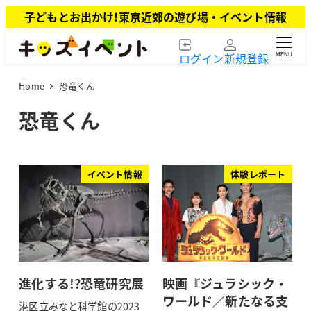
メ
子どもとお出かけ!東京近郊の遊び場・イベント情報
イ
ン
ログイン
新規登録
MENU
コ
ン
Home
恐竜くん
テ
ン
恐竜くん
ツ
へ
移
動
イベント情報
体験レポート
進化する!?恐竜研究展
映画『ジュラシック・
ワールド／新たなる支
港区立みなと科学館の2023