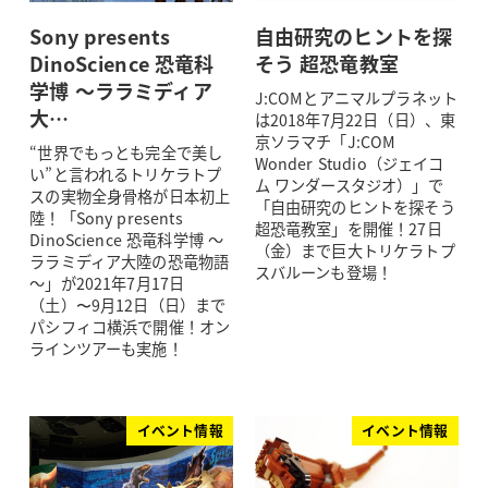
Sony presents
自由研究のヒントを探
DinoScience 恐竜科
そう 超恐竜教室
学博 ～ララミディア
J:COMとアニマルプラネット
大…
は2018年7月22日（日）、東
京ソラマチ「J:COM
“世界でもっとも完全で美し
Wonder Studio（ジェイコ
い”と言われるトリケラトプ
ム ワンダースタジオ）」で
スの実物全身骨格が日本初上
「自由研究のヒントを探そう
陸！「Sony presents
超恐竜教室」を開催！27日
DinoScience 恐竜科学博 ～
（金）まで巨大トリケラトプ
ララミディア大陸の恐竜物語
スバルーンも登場！
～」が2021年7月17日
（土）〜9月12日（日）まで
パシフィコ横浜で開催！オン
ラインツアーも実施！
イベント情報
イベント情報