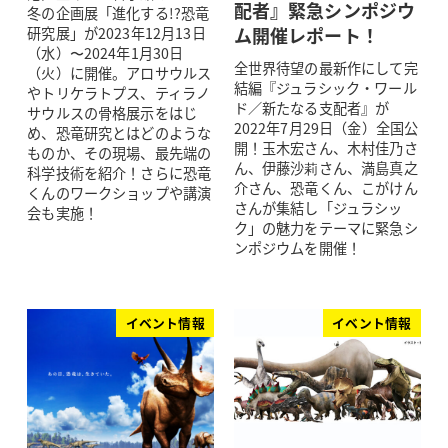
配者』緊急シンポジウ
冬の企画展「進化する!?恐竜
ム開催レポート！
研究展」が2023年12月13日
（水）〜2024年1月30日
全世界待望の最新作にして完
（火）に開催。アロサウルス
結編『ジュラシック・ワール
やトリケラトプス、ティラノ
ド／新たなる支配者』が
サウルスの骨格展示をはじ
2022年7月29日（金）全国公
め、恐竜研究とはどのような
開！玉木宏さん、木村佳乃さ
ものか、その現場、最先端の
ん、伊藤沙莉さん、満島真之
科学技術を紹介！さらに恐竜
介さん、恐竜くん、こがけん
くんのワークショップや講演
さんが集結し「ジュラシッ
会も実施！
ク」の魅力をテーマに緊急シ
ンポジウムを開催！
イベント情報
イベント情報