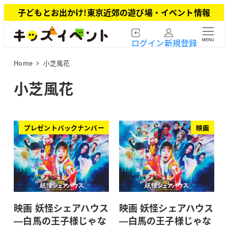
メ
子どもとお出かけ!東京近郊の遊び場・イベント情報
イ
ン
ログイン
新規登録
MENU
コ
ン
Home
小芝風花
テ
ン
小芝風花
ツ
へ
移
動
プレゼントバックナンバー
映画
映画 妖怪シェアハウス
映画 妖怪シェアハウス
—白馬の王子様じゃな
—白馬の王子様じゃな