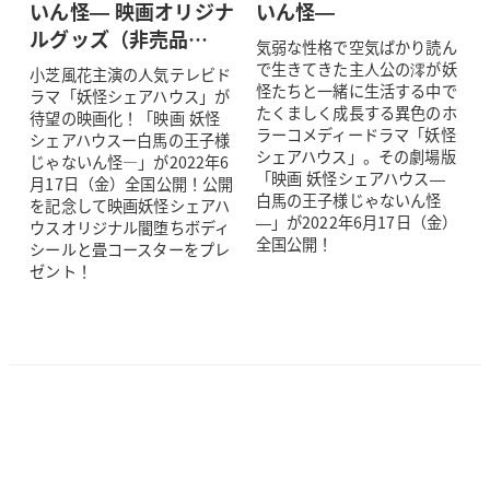
いん怪— 映画オリジナ
いん怪—
ルグッズ（非売品…
気弱な性格で空気ばかり読ん
で生きてきた主人公の澪が妖
小芝風花主演の人気テレビド
怪たちと一緒に生活する中で
ラマ「妖怪シェアハウス」が
たくましく成長する異色のホ
待望の映画化！「映画 妖怪
ラーコメディードラマ「妖怪
シェアハウスー白馬の王子様
シェアハウス」。その劇場版
じゃないん怪―」が2022年6
「映画 妖怪シェアハウス—
月17日（金）全国公開！公開
白馬の王子様じゃないん怪
を記念して映画妖怪シェアハ
—」が2022年6月17日（金）
ウスオリジナル闇堕ちボディ
全国公開！
シールと畳コースターをプレ
ゼント！