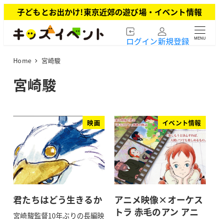
メ
子どもとお出かけ!東京近郊の遊び場・イベント情報
イ
ン
ログイン
新規登録
MENU
コ
ン
Home
宮崎駿
テ
ン
宮崎駿
ツ
へ
移
動
映画
イベント情報
君たちはどう生きるか
アニメ映像×オーケス
トラ 赤毛のアン アニ
宮崎駿監督10年ぶりの長編映