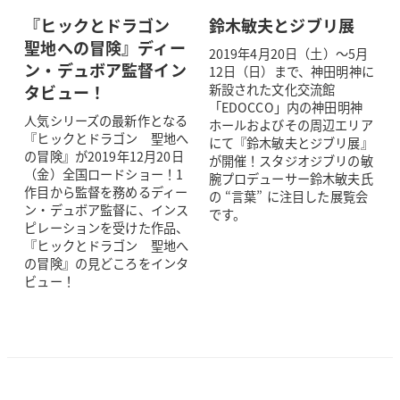
『ヒックとドラゴン
鈴木敏夫とジブリ展
聖地への冒険』ディー
2019年4月20日（土）～5月
ン・デュボア監督イン
12日（日）まで、神田明神に
タビュー！
新設された文化交流館
「EDOCCO」内の神田明神
人気シリーズの最新作となる
ホールおよびその周辺エリア
『ヒックとドラゴン 聖地へ
にて『鈴木敏夫とジブリ展』
の冒険』が2019年12月20日
が開催！スタジオジブリの敏
（金）全国ロードショー！1
腕プロデューサー鈴木敏夫氏
作目から監督を務めるディー
の “言葉” に注目した展覧会
ン・デュボア監督に、インス
です。
ピレーションを受けた作品、
『ヒックとドラゴン 聖地へ
の冒険』の見どころをインタ
ビュー！