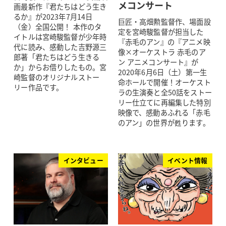
メコンサート
画最新作『君たちはどう生き
るか』が2023年7月14日
巨匠・高畑勲監督作、場面設
（金）全国公開！ 本作のタ
定を宮崎駿監督が担当した
イトルは宮崎駿監督が少年時
『赤毛のアン』の『アニメ映
代に読み、感動した吉野源三
像×オーケストラ 赤毛のア
郎著「君たちはどう生きる
ン アニメコンサート』が
か」からお借りしたもの。宮
2020年6月6日（土）第一生
崎監督のオリジナルストー
命ホールで開催！オーケスト
リー作品です。
ラの生演奏と全50話をストー
リー仕立てに再編集した特別
映像で、感動あふれる「赤毛
のアン」の世界が甦ります。
インタビュー
イベント情報