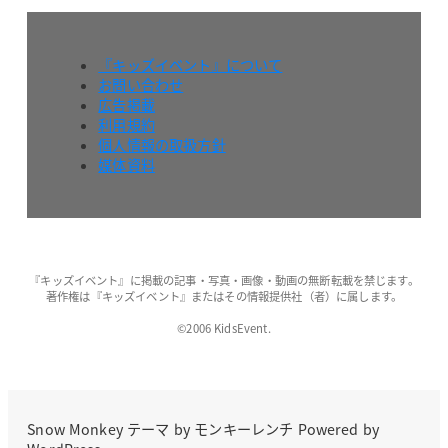
『キッズイベント』について
お問い合わせ
広告掲載
利用規約
個人情報の取扱方針
媒体資料
『キッズイベント』に掲載の記事・写真・画像・動画の無断転載を禁じます。
著作権は『キッズイベント』またはその情報提供社（者）に属します。
©2006 KidsEvent.
Snow Monkey
テーマ by
モンキーレンチ
Powered by