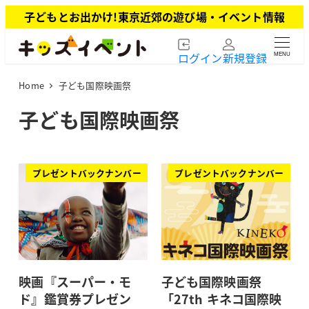
メ
子どもとお出かけ!東京近郊の遊び場・イベント情報
イ
ン
ログイン
新規登録
MENU
コ
ン
Home
子ども国際映画祭
テ
ン
子ども国際映画祭
ツ
へ
移
動
プレゼントバックナンバー
プレゼントバックナンバー
映画『スーパー・モ
子ども国際映画祭
ド』鑑賞券プレゼン
「27th キネコ国際映