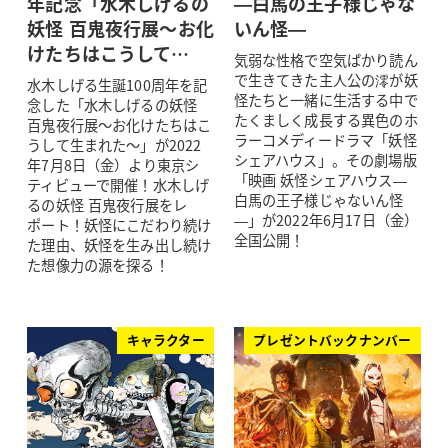
年記念「水木しげるの
—白馬の王子様じゃな
妖怪 百鬼夜行展～お化
いん怪—
けたちはこうして…
気弱な性格で空気ばかり読ん
で生きてきた主人公の澪が妖
水木しげる生誕100周年を記
怪たちと一緒に生活する中で
念した「水木しげるの妖怪
たくましく成長する異色のホ
百鬼夜行展～お化けたちはこ
ラーコメディードラマ「妖怪
うして生まれた～」が2022
シェアハウス」。その劇場版
年7月8日（金）より東京シ
「映画 妖怪シェアハウス—
ティビューで開催！水木しげ
白馬の王子様じゃないん怪
るの妖怪 百鬼夜行展をレ
—」が2022年6月17日（金）
ポート！妖怪にこだわり続け
全国公開！
た理由、妖怪を生み出し続け
た想像力の源を探る！
キャラクター
プレゼントバックナンバー