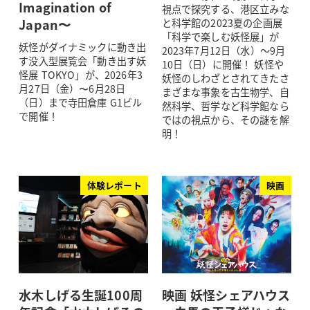
Imagination of
視点で探究する、港区立みな
Japan〜
と科学館の2023夏の企画展
「科学で楽しむ妖怪展」が
妖怪がダイナミックに動き出
2023年7月12日（水）～9月
す没入型展覧会「動き出す妖
10日（日）に開催！ 妖怪や
怪展 TOKYO」が、2026年3
妖怪のしわざとされてきたさ
月27日（金）〜6月28日
まざまな事象を古生物学、自
（日）まで寺田倉庫 G1ビル
然科学、哲学など科学館なら
で開催！
ではの視点から、その謎を解
明！
体験レポート
映画
水木しげる生誕100周
映画 妖怪シェアハウス