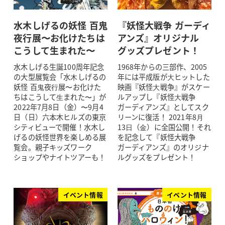
水木しげるの妖怪 百鬼
『妖怪大戦争 ガーディ
夜行展〜お化けたちは
アンズ』オリジナル
こうして生まれた〜
グッズプレゼント！
水木しげる生誕100周年記念
1968年からの三部作、2005
の大型展覧会「水⽊しげるの
年には平成版が⼤ヒットした
妖怪 百⻤夜⾏展〜お化けた
映画『妖怪⼤戦争』がスケー
ちはこうして⽣まれた〜」が
ルアップし『妖怪⼤戦争
2022年7月8日（金）〜9月4
ガーディアンズ』としてスク
日（日）六本木ヒルズの東京
リーンに復活！ 2021年8⽉
シティビューで開催！水木し
13⽇（⾦）に全国公開！それ
げるの妖怪世界を楽しめる展
を記念して『妖怪大戦争
覧会。親子キッズワーク
ガーディアンズ』のオリジナ
ショップやナイトツアーも！
ルグッズをプレゼント！
イベント情報
イベント情報