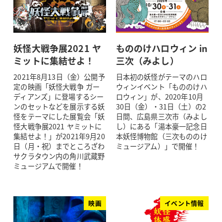
妖怪大戦争展2021 ヤ
もののけハロウィン in
ミットに集結せよ！
三次（みよし）
2021年8月13日（金）公開予
日本初の妖怪がテーマのハロ
定の映画「妖怪大戦争 ガー
ウィンイベント「もののけハ
ディアンズ」に登場するシー
ロウィン」が、2020年10月
ンのセットなどを展示する妖
30日（金）・31日（土）の2
怪をテーマにした展覧会「妖
日間、広島県三次市（みよし
怪大戦争展2021 ヤミットに
し）にある「湯本豪一記念日
集結せよ！」が2021年9月20
本妖怪博物館（三次もののけ
日（月・祝）までところざわ
ミュージアム）」で開催！
サクラタウン内の角川武蔵野
ミュージアムで開催！
映画
イベント情報