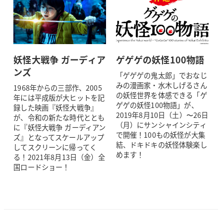
妖怪大戦争 ガーディア
ゲゲゲの妖怪100物語
ンズ
「ゲゲゲの鬼太郎」でおなじ
みの漫画家・水木しげるさん
1968年からの三部作、2005
の妖怪世界を体感できる「ゲ
年には平成版が大ヒットを記
ゲゲの妖怪100物語」が、
録した映画『妖怪大戦争』
2019年8月10日（土）〜26日
が、令和の新たな時代ととも
（月）にサンシャインシティ
に『妖怪大戦争 ガーディアン
で開催！100もの妖怪が大集
ズ』となってスケールアップ
結、ドキドキの妖怪体験楽し
してスクリーンに帰ってく
めます！
る！2021年8月13日（金）全
国ロードショー！