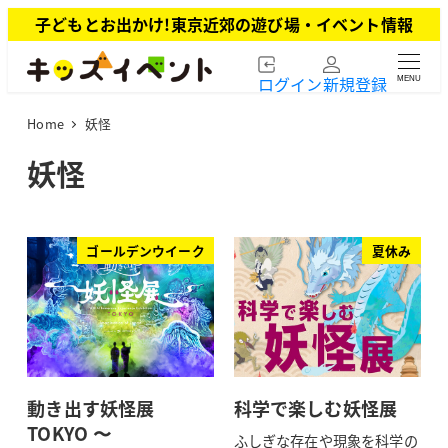
メ
子どもとお出かけ!東京近郊の遊び場・イベント情報
イ
ン
ログイン
新規登録
MENU
コ
ン
Home
妖怪
テ
ン
妖怪
ツ
へ
移
動
ゴールデンウイーク
夏休み
動き出す妖怪展
科学で楽しむ妖怪展
TOKYO 〜
ふしぎな存在や現象を科学の