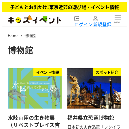
メ
子どもとお出かけ!東京近郊の遊び場・イベント情報
イ
ン
ログイン
新規登録
MENU
コ
ン
Home
博物館
テ
ン
博物館
ツ
へ
移
動
イベント情報
スポット紹介
水陸両用の生き物展
福井県立恐竜博物館
（リベストプレイス吉
日本初の肉食恐竜「フクイラ