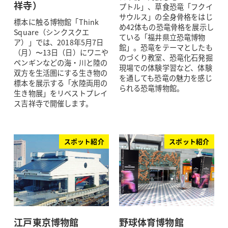
祥寺）
プトル」、草食恐竜「フクイ
サウルス」の全身骨格をはじ
標本に触る博物館「Think
め42体もの恐竜骨格を展示し
Square（シンクスクエ
ている「福井県立恐竜博物
ア）」では、2018年5月7日
館」。恐竜をテーマとしたも
（月）〜13日（日）にワニや
のづくり教室、恐竜化石発掘
ペンギンなどの海・川と陸の
現場での体験学習など、体験
双方を生活圏にする生き物の
を通しても恐竜の魅力を感じ
標本を展示する「水陸両用の
られる恐竜博物館。
生き物展」をリベストプレイ
ス吉祥寺で開催します。
スポット紹介
スポット紹介
江戸東京博物館
野球体育博物館