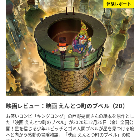
体験レポート
映画レビュー：映画 えんとつ町のプペル（2D）
お笑いコンビ「キングコング」の西野亮廣さんの絵本を原作とし
た「映画 えんとつ町のプペル」が2020年12月25日（金）全国公
開！星を信じる少年ルビッチとゴミ人間プペルが星を見つける旅
へと向かう感動の冒険物語。「映画 えんとつ町のプペル」の映