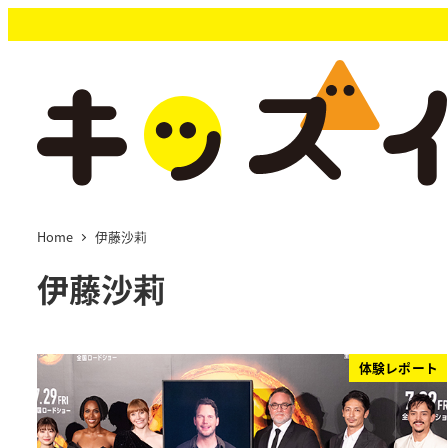
メ
イ
ン
コ
ン
テ
ン
ツ
へ
移
Home
伊藤沙莉
動
伊藤沙莉
体験レポート