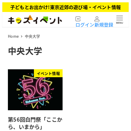
メ
子どもとお出かけ!東京近郊の遊び場・イベント情報
イ
ン
ログイン
新規登録
MENU
コ
ン
Home
中央大学
テ
ン
中央大学
ツ
へ
移
動
イベント情報
第56回白門祭「ここか
ら、いまから」