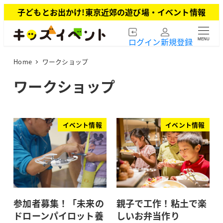
メ
子どもとお出かけ!東京近郊の遊び場・イベント情報
イ
ン
ログイン
新規登録
MENU
コ
ン
Home
ワークショップ
テ
ン
ワークショップ
ツ
へ
移
動
イベント情報
イベント情報
参加者募集！「未来の
親子で工作！粘土で楽
ドローンパイロット養
しいお弁当作り