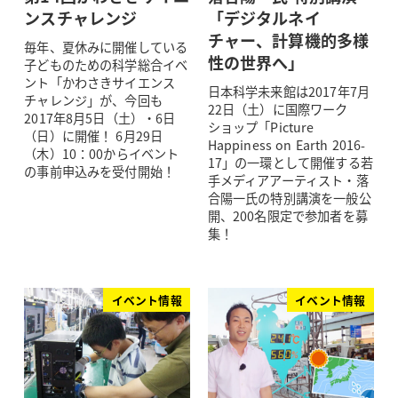
ンスチャレンジ
「デジタルネイ
チャー、計算機的多様
毎年、夏休みに開催している
性の世界へ」
子どものための科学総合イベ
ント「かわさきサイエンス
日本科学未来館は2017年7月
チャレンジ」が、今回も
22日（土）に国際ワーク
2017年8月5日（土）・6日
ショップ「Picture
（日）に開催！ 6月29日
Happiness on Earth 2016-
（木）10：00からイベント
17」の一環として開催する若
の事前申込みを受付開始！
手メディアアーティスト・落
合陽一氏の特別講演を一般公
開、200名限定で参加者を募
集！
イベント情報
イベント情報