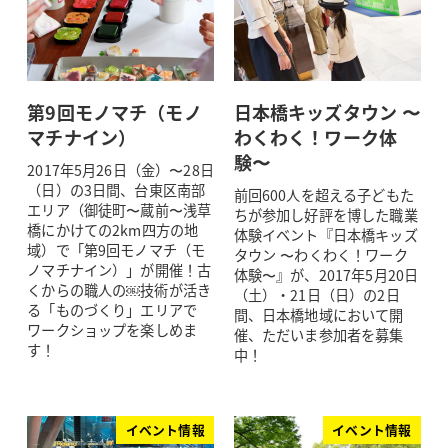
第9回モノマチ（モノ
日本橋キッズタウン 〜
マチナイン）
わくわく！ワーク体
験〜
2017年5月26日（金）〜28日
（日）の3日間、台東区南部
前回600人を超える子どもた
エリア（御徒町〜蔵前〜浅草
ちが参加し好評を博した職業
橋にかけての2km四方の地
体験イベント『日本橋キッズ
域）で「第9回モノマチ（モ
タウン 〜わくわく！ワーク
ノマチナイン）」が開催！古
体験〜』が、2017年5月20日
くからの職人の￼技術が活き
（土）・21日（日）の2日
る「ものづくり」エリアで
間、日本橋地域において開
ワークショップを楽しめま
催、ただいま参加者を募集
す！
中！
イベント情報
イベント情報