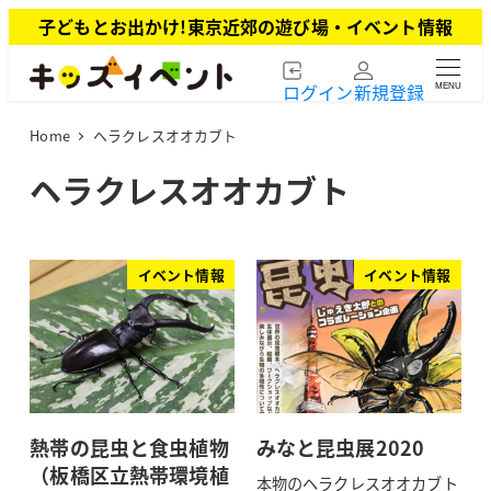
メ
子どもとお出かけ!東京近郊の遊び場・イベント情報
イ
ン
ログイン
新規登録
MENU
コ
ン
Home
ヘラクレスオオカブト
テ
ン
ヘラクレスオオカブト
ツ
へ
移
動
イベント情報
イベント情報
熱帯の昆虫と食虫植物
みなと昆虫展2020
（板橋区立熱帯環境植
本物のヘラクレスオオカブト