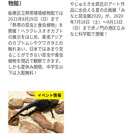
物館）
やじゅえき太郎氏のアート作
品に出会える夏の企画展「み
板橋区立熱帯環境植物館では
なと昆虫展2020」が、2020
2021年8月29日（日）まで
年7月18日（土）～9月13日
「熱帯の昆虫と食虫植物」を
（日）まで虎ノ門の港区立み
開催！ヘラクレスオオカブト
なと科学館で開催！
の展示をはじめ、東南アジア
のカブトムシやクワガタとの
触れあい、日本ではあまり見
ることができない昆虫や食虫
植物を間近で観察できます。
しかも夏休み期間、中学生以
下は入館無料！
イベント情報