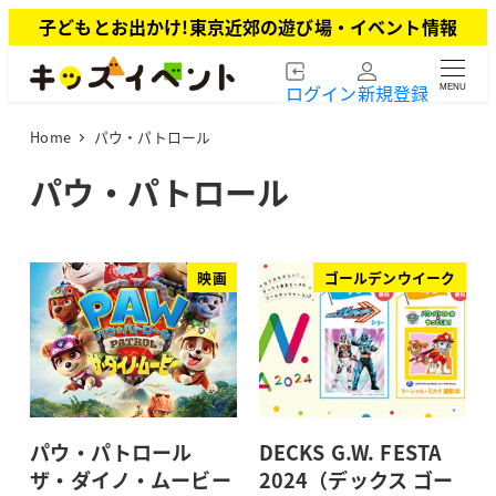
メ
子どもとお出かけ!東京近郊の遊び場・イベント情報
イ
ン
ログイン
新規登録
MENU
コ
ン
Home
パウ・パトロール
テ
ン
パウ・パトロール
ツ
へ
移
動
映画
ゴールデンウイーク
パウ・パトロール
DECKS G.W. FESTA
ザ・ダイノ・ムービー
2024（デックス ゴー