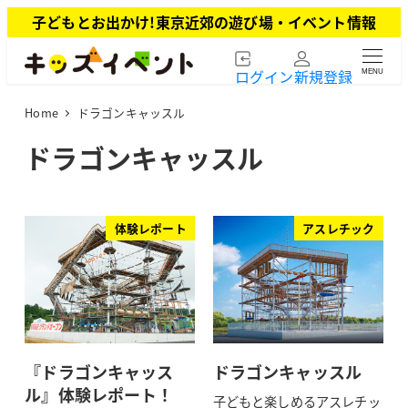
メ
子どもとお出かけ!東京近郊の遊び場・イベント情報
イ
ン
ログイン
新規登録
MENU
コ
ン
Home
ドラゴンキャッスル
テ
ン
ドラゴンキャッスル
ツ
へ
移
動
体験レポート
アスレチック
『ドラゴンキャッス
ドラゴンキャッスル
ル』体験レポート！
子どもと楽しめるアスレチッ