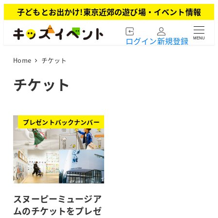
メ
子どもとお出かけ!東京近郊の遊び場・イベント情報
イ
ン
ログイン
新規登録
MENU
コ
ン
Home
チケット
テ
ン
チケット
ツ
へ
移
動
プレゼントバックナンバー
スヌーピーミュージア
ムのチケットをプレゼ