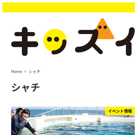
メ
イ
ン
コ
ン
テ
ン
ツ
へ
移
Home
シャチ
動
シャチ
イベント情報