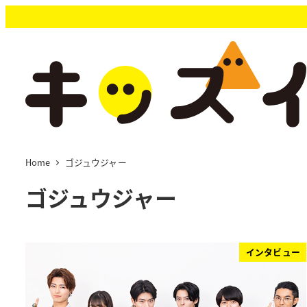
メ
イ
ン
コ
ン
テ
ン
ツ
へ
移
Home
ゴジュウジャー
動
ゴジュウジャー
インタビュー