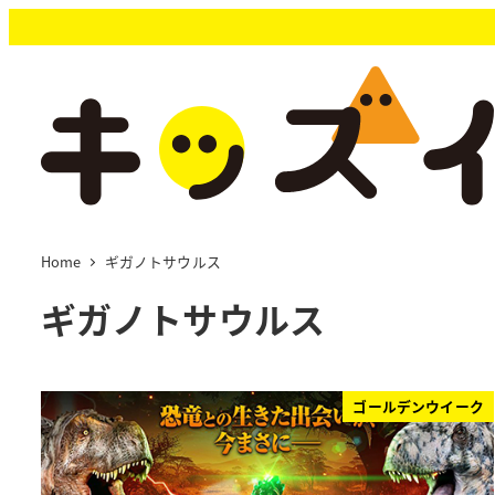
メ
イ
ン
コ
ン
テ
ン
ツ
へ
移
Home
ギガノトサウルス
動
ギガノトサウルス
ゴールデンウイーク