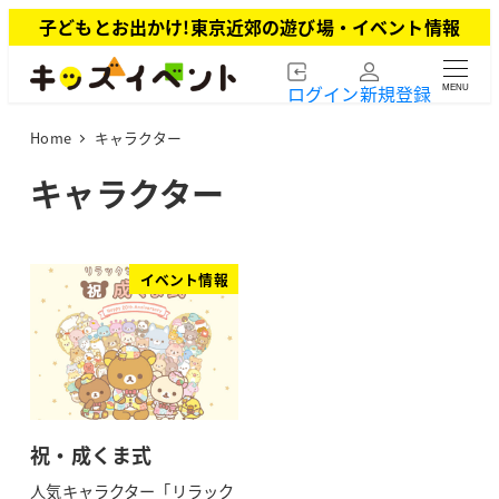
メ
子どもとお出かけ!東京近郊の遊び場・イベント情報
イ
ン
ログイン
新規登録
MENU
コ
ン
Home
キャラクター
テ
ン
キャラクター
ツ
へ
移
動
イベント情報
祝・成くま式
人気キャラクター「リラック