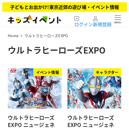
メ
子どもとお出かけ!東京近郊の遊び場・イベント情報
イ
ン
ログイン
新規登録
MENU
コ
ン
Home
ウルトラヒーローズEXPO
テ
ン
ウルトラヒーローズEXPO
ツ
へ
移
動
イベント情報
キャラクター
ウルトラヒーローズ
ウルトラヒーローズ
EXPO ニュージェネ
EXPO ニュージェネ