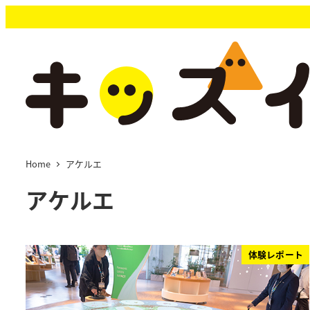
メ
イ
ン
コ
ン
テ
ン
ツ
へ
移
Home
アケルエ
動
アケルエ
体験レポート