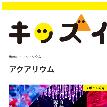
メ
イ
ン
コ
ン
テ
ン
ツ
へ
移
Home
アクアリウム
動
アクアリウム
スポット紹介