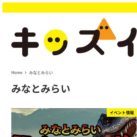
メ
イ
ン
コ
ン
テ
ン
ツ
へ
移
Home
みなとみらい
動
みなとみらい
イベント情報