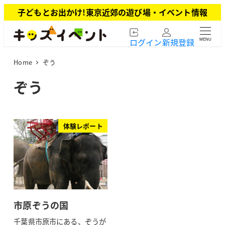
メ
子どもとお出かけ!東京近郊の遊び場・イベント情報
イ
ン
ログイン
新規登録
MENU
コ
ン
Home
ぞう
テ
ン
ぞう
ツ
へ
移
動
体験レポート
市原ぞうの国
千葉県市原市にある、ぞうが