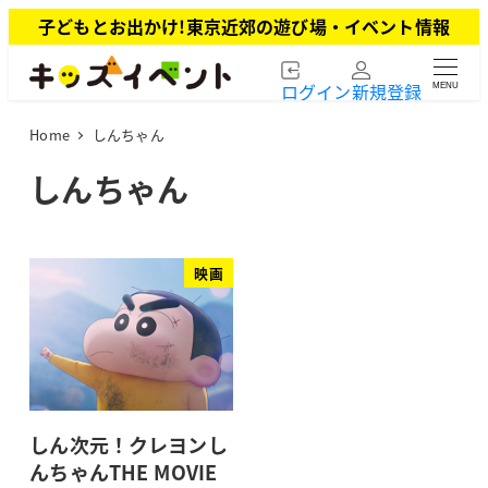
メ
子どもとお出かけ!東京近郊の遊び場・イベント情報
イ
ン
ログイン
新規登録
MENU
コ
ン
Home
しんちゃん
テ
ン
しんちゃん
ツ
へ
移
動
映画
しん次元！クレヨンし
んちゃんTHE MOVIE