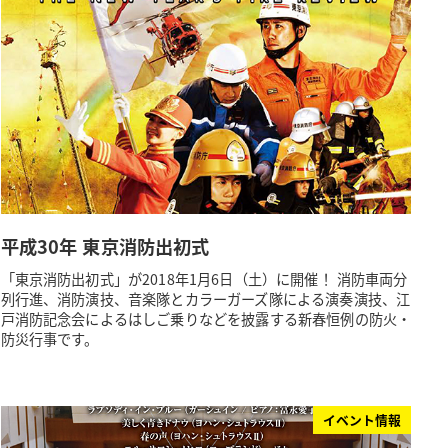
平成30年 東京消防出初式
「東京消防出初式」が2018年1月6日（土）に開催！ 消防車両分
列行進、消防演技、音楽隊とカラーガーズ隊による演奏演技、江
戸消防記念会によるはしご乗りなどを披露する新春恒例の防火・
防災行事です。
イベント情報