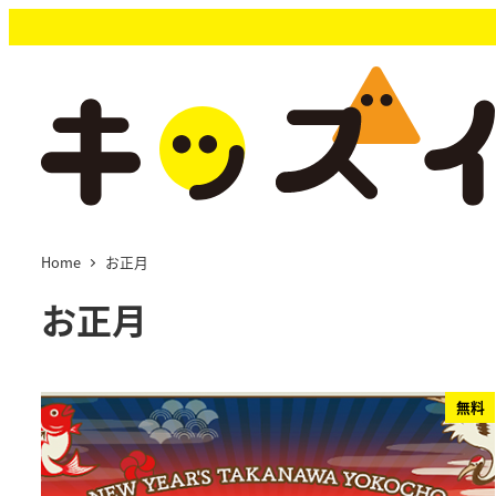
メ
イ
ン
コ
ン
テ
ン
ツ
へ
移
Home
お正月
動
お正月
無料