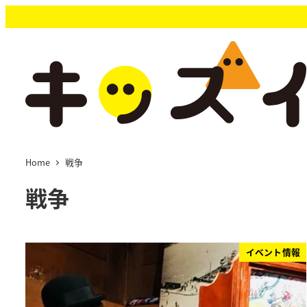
メ
イ
ン
コ
ン
テ
ン
ツ
へ
移
Home
戦争
動
戦争
イベント情報