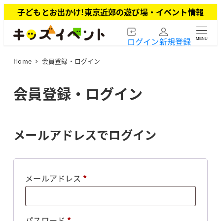
メ
子どもとお出かけ!東京近郊の遊び場・イベント情報
イ
ン
ログイン
新規登録
MENU
コ
ン
Home
会員登録・ログイン
テ
ン
ツ
会員登録・ログイン
へ
移
動
メールアドレスでログイン
必
メールアドレス
*
須
必
パスワード
*