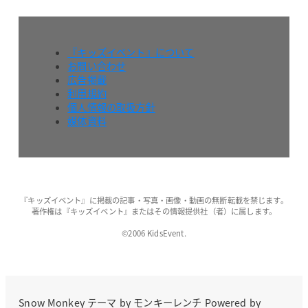
『キッズイベント』について
お問い合わせ
広告掲載
利用規約
個人情報の取扱方針
媒体資料
『キッズイベント』に掲載の記事・写真・画像・動画の無断転載を禁じます。
著作権は『キッズイベント』またはその情報提供社（者）に属します。
©2006 KidsEvent.
Snow Monkey
テーマ by
モンキーレンチ
Powered by