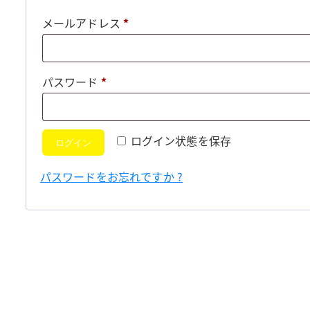
必
メールアドレス
*
須
必
パスワード
*
須
ログイン状態を保存
ログイン
パスワードをお忘れですか ?