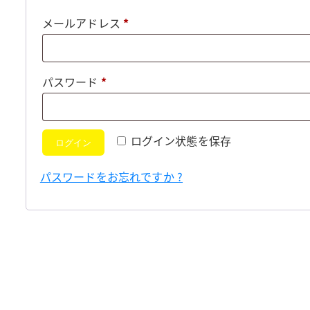
必
メールアドレス
*
須
必
パスワード
*
須
ログイン状態を保存
ログイン
パスワードをお忘れですか ?