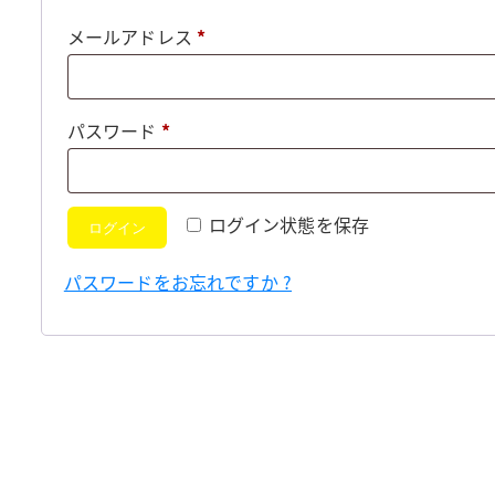
必
メールアドレス
*
須
必
パスワード
*
須
ログイン状態を保存
ログイン
パスワードをお忘れですか ?