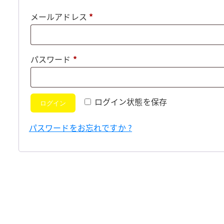
必
メールアドレス
*
須
必
パスワード
*
須
ログイン状態を保存
ログイン
パスワードをお忘れですか ?