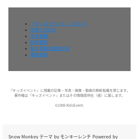
『キッズイベント』について
お問い合わせ
広告掲載
利用規約
個人情報の取扱方針
媒体資料
『キッズイベント』に掲載の記事・写真・画像・動画の無断転載を禁じます。
著作権は『キッズイベント』またはその情報提供社（者）に属します。
©2006 KidsEvent.
Snow Monkey
テーマ by
モンキーレンチ
Powered by