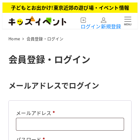
メ
子どもとお出かけ!東京近郊の遊び場・イベント情報
イ
ン
ログイン
新規登録
MENU
コ
ン
Home
会員登録・ログイン
テ
ン
ツ
会員登録・ログイン
へ
移
動
メールアドレスでログイン
必
メールアドレス
*
須
必
パスワード
*