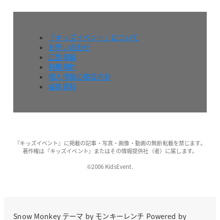
『キッズイベント』について
お問い合わせ
広告掲載
利用規約
個人情報の取扱方針
媒体資料
『キッズイベント』に掲載の記事・写真・画像・動画の無断転載を禁じます。
著作権は『キッズイベント』またはその情報提供社（者）に属します。
©2006 KidsEvent.
Snow Monkey
テーマ by
モンキーレンチ
Powered by