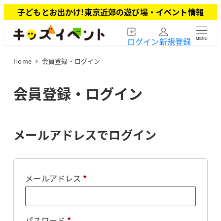
メ
子どもとお出かけ!東京近郊の遊び場・イベント情報
イ
ン
ログイン
新規登録
MENU
コ
ン
Home
会員登録・ログイン
テ
ン
ツ
会員登録・ログイン
へ
移
動
メールアドレスでログイン
必
メールアドレス
*
須
必
パスワード
*