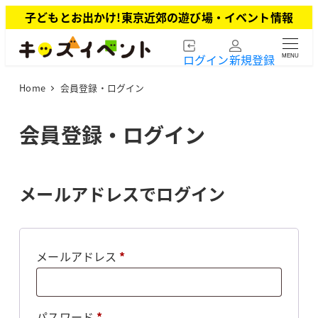
メ
子どもとお出かけ!東京近郊の遊び場・イベント情報
イ
ン
ログイン
新規登録
MENU
コ
ン
Home
会員登録・ログイン
テ
ン
ツ
会員登録・ログイン
へ
移
動
メールアドレスでログイン
必
メールアドレス
*
須
必
パスワード
*