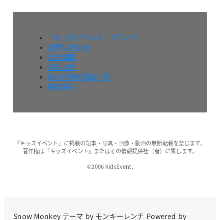
『キッズイベント』について
お問い合わせ
広告掲載
利用規約
個人情報の取扱方針
媒体資料
『キッズイベント』に掲載の記事・写真・画像・動画の無断転載を禁じます。
著作権は『キッズイベント』またはその情報提供社（者）に属します。
©2006 KidsEvent.
Snow Monkey
テーマ by
モンキーレンチ
Powered by