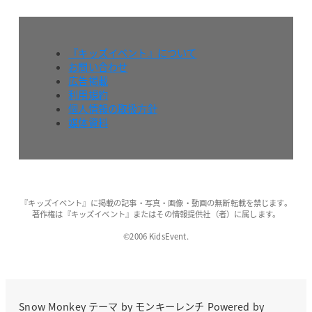
『キッズイベント』について
お問い合わせ
広告掲載
利用規約
個人情報の取扱方針
媒体資料
『キッズイベント』に掲載の記事・写真・画像・動画の無断転載を禁じます。
著作権は『キッズイベント』またはその情報提供社（者）に属します。
©2006 KidsEvent.
Snow Monkey
テーマ by
モンキーレンチ
Powered by