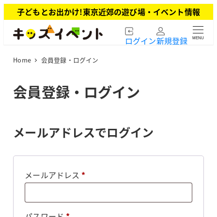
メ
子どもとお出かけ!東京近郊の遊び場・イベント情報
イ
ン
ログイン
新規登録
MENU
コ
ン
Home
会員登録・ログイン
テ
ン
ツ
会員登録・ログイン
へ
移
動
メールアドレスでログイン
必
メールアドレス
*
須
必
パスワード
*