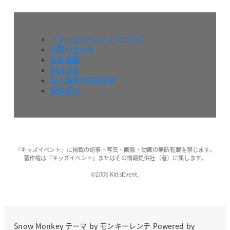
『キッズイベント』について
お問い合わせ
広告掲載
利用規約
個人情報の取扱方針
媒体資料
『キッズイベント』に掲載の記事・写真・画像・動画の無断転載を禁じます。
著作権は『キッズイベント』またはその情報提供社（者）に属します。
©2006 KidsEvent.
Snow Monkey
テーマ by
モンキーレンチ
Powered by