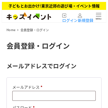
メ
子どもとお出かけ!東京近郊の遊び場・イベント情報
イ
ン
ログイン
新規登録
MENU
コ
ン
Home
会員登録・ログイン
テ
ン
ツ
会員登録・ログイン
へ
移
動
メールアドレスでログイン
必
メールアドレス
*
須
必
パスワード
*