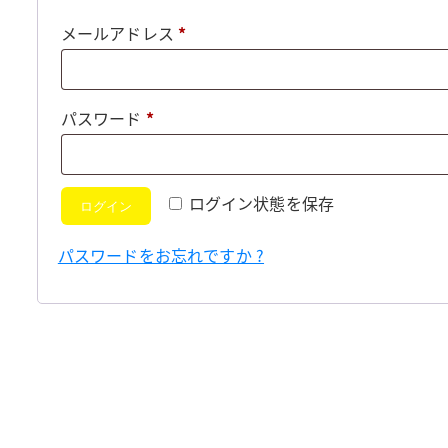
必
メールアドレス
*
須
必
パスワード
*
須
ログイン状態を保存
ログイン
パスワードをお忘れですか ?