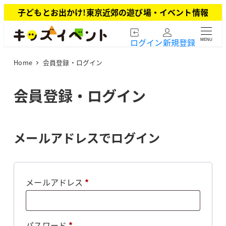
メ
子どもとお出かけ!東京近郊の遊び場・イベント情報
イ
ン
ログイン
新規登録
MENU
コ
ン
Home
会員登録・ログイン
テ
ン
ツ
会員登録・ログイン
へ
移
動
メールアドレスでログイン
必
メールアドレス
*
須
必
パスワード
*