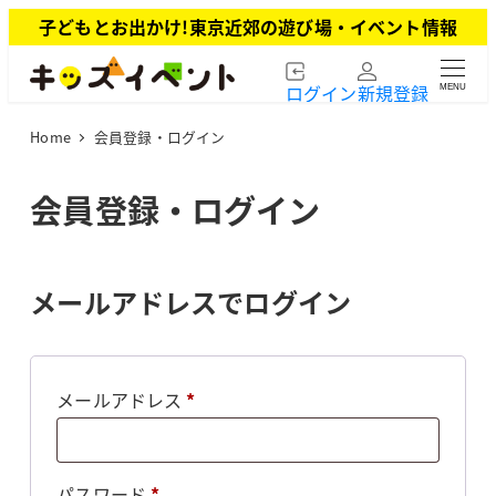
メ
子どもとお出かけ!東京近郊の遊び場・イベント情報
イ
ン
ログイン
新規登録
MENU
コ
ン
Home
会員登録・ログイン
テ
ン
ツ
会員登録・ログイン
へ
移
動
メールアドレスでログイン
必
メールアドレス
*
須
必
パスワード
*