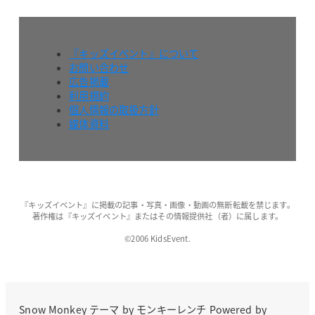
『キッズイベント』について
お問い合わせ
広告掲載
利用規約
個人情報の取扱方針
媒体資料
『キッズイベント』に掲載の記事・写真・画像・動画の無断転載を禁じます。
著作権は『キッズイベント』またはその情報提供社（者）に属します。
©2006 KidsEvent.
Snow Monkey
テーマ by
モンキーレンチ
Powered by