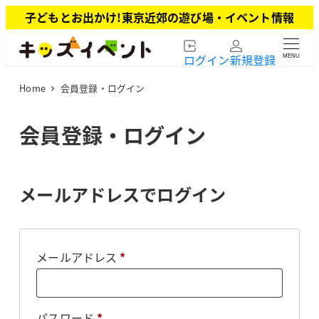
メ
子どもとお出かけ!東京近郊の遊び場・イベント情報
イ
ン
ログイン
新規登録
MENU
コ
ン
Home
会員登録・ログイン
テ
ン
ツ
会員登録・ログイン
へ
移
動
メールアドレスでログイン
必
メールアドレス
*
須
必
パスワード
*