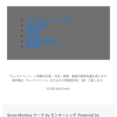
『キッズイベント』について
お問い合わせ
広告掲載
利用規約
個人情報の取扱方針
媒体資料
『キッズイベント』に掲載の記事・写真・画像・動画の無断転載を禁じます。
著作権は『キッズイベント』またはその情報提供社（者）に属します。
©2006 KidsEvent.
Snow Monkey
テーマ by
モンキーレンチ
Powered by