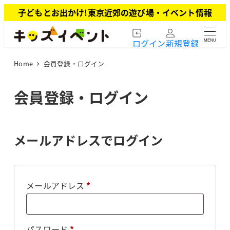
メ
子どもとお出かけ!東京近郊の遊び場・イベント情報
イ
ン
ログイン
新規登録
MENU
コ
ン
Home
会員登録・ログイン
テ
ン
ツ
会員登録・ログイン
へ
移
動
メールアドレスでログイン
必
メールアドレス
*
須
必
パスワード
*