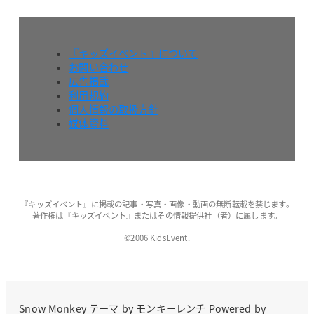
『キッズイベント』について
お問い合わせ
広告掲載
利用規約
個人情報の取扱方針
媒体資料
『キッズイベント』に掲載の記事・写真・画像・動画の無断転載を禁じます。
著作権は『キッズイベント』またはその情報提供社（者）に属します。
©2006 KidsEvent.
Snow Monkey
テーマ by
モンキーレンチ
Powered by