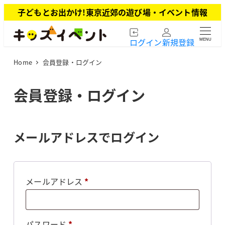
メ
子どもとお出かけ!東京近郊の遊び場・イベント情報
イ
ン
ログイン
新規登録
MENU
コ
ン
Home
会員登録・ログイン
テ
ン
ツ
会員登録・ログイン
へ
移
動
メールアドレスでログイン
必
メールアドレス
*
須
必
パスワード
*