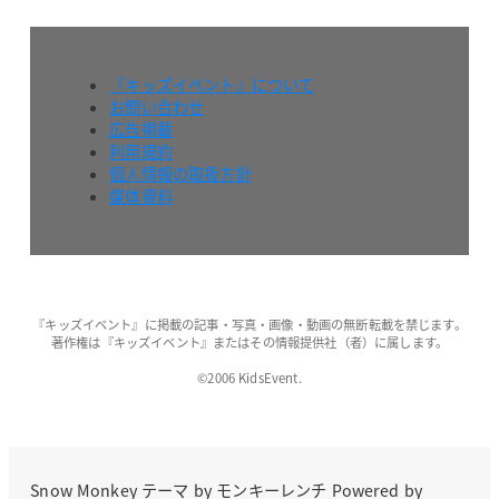
『キッズイベント』について
お問い合わせ
広告掲載
利用規約
個人情報の取扱方針
媒体資料
『キッズイベント』に掲載の記事・写真・画像・動画の無断転載を禁じます。
著作権は『キッズイベント』またはその情報提供社（者）に属します。
©2006 KidsEvent.
Snow Monkey
テーマ by
モンキーレンチ
Powered by