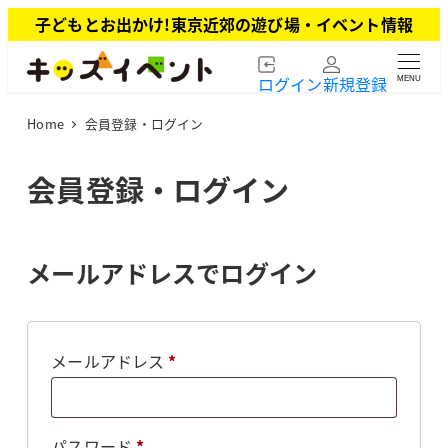
メ
子どもとお出かけ!東京近郊の遊び場・イベント情報
イ
ン
ログイン
新規登録
MENU
コ
ン
Home
会員登録・ログイン
テ
ン
ツ
会員登録・ログイン
へ
移
動
メールアドレスでログイン
必
メールアドレス
*
須
必
パスワード
*