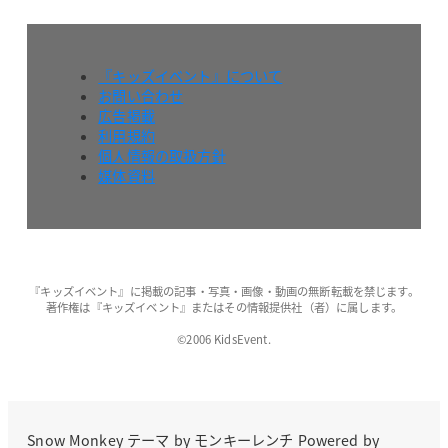
『キッズイベント』について
お問い合わせ
広告掲載
利用規約
個人情報の取扱方針
媒体資料
『キッズイベント』に掲載の記事・写真・画像・動画の無断転載を禁じます。
著作権は『キッズイベント』またはその情報提供社（者）に属します。
©2006 KidsEvent.
Snow Monkey
テーマ by
モンキーレンチ
Powered by