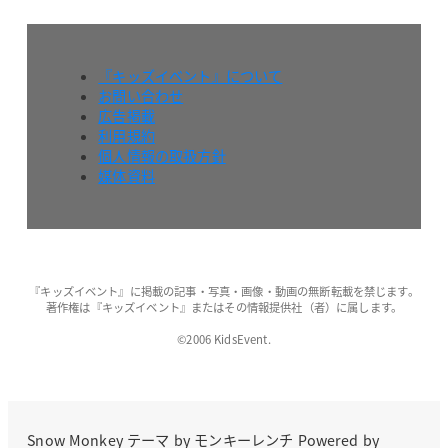
『キッズイベント』について
お問い合わせ
広告掲載
利用規約
個人情報の取扱方針
媒体資料
『キッズイベント』に掲載の記事・写真・画像・動画の無断転載を禁じます。
著作権は『キッズイベント』またはその情報提供社（者）に属します。
©2006 KidsEvent.
Snow Monkey
テーマ by
モンキーレンチ
Powered by