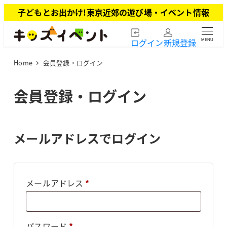
メ
子どもとお出かけ!東京近郊の遊び場・イベント情報
イ
ン
ログイン
新規登録
MENU
コ
ン
Home
会員登録・ログイン
テ
ン
ツ
会員登録・ログイン
へ
移
動
メールアドレスでログイン
必
メールアドレス
*
須
必
パスワード
*